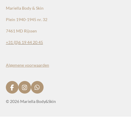
Mariella Body & Skin
Plein 1940-1945 nr. 32
7461 MD Rijssen
+31 (0)
6 19 44 20 45
Algemene voorwaarden
F
I
W
a
n
h
c
s
a
© 2026 Mariella Body&Skin
e
t
t
b
a
s
o
g
A
o
r
p
k
a
p