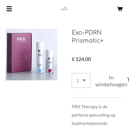
Ga
direct
naar
de
Exo-PDRN
hoofdinhoud
Prismatic+
€ 124,00
In
winkelwagen
PRX Therapy is de
perfecte aanvulling op
huidverbeterende