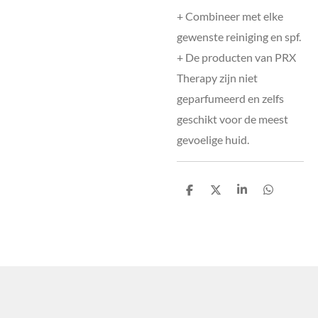
+ Combineer met elke
gewenste reiniging en spf.
+ De producten van PRX
Therapy zijn niet
geparfumeerd en zelfs
geschikt voor de meest
gevoelige huid.
D
D
S
D
e
e
h
e
l
e
a
l
e
l
r
e
n
e
n