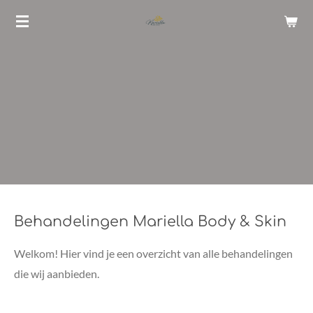
Ga
direct
naar
de
hoofdinhoud
Behandelingen Mariella Body & Skin
W
elkom! Hier vind je een overzicht van alle behandelingen
die wij aanbieden.