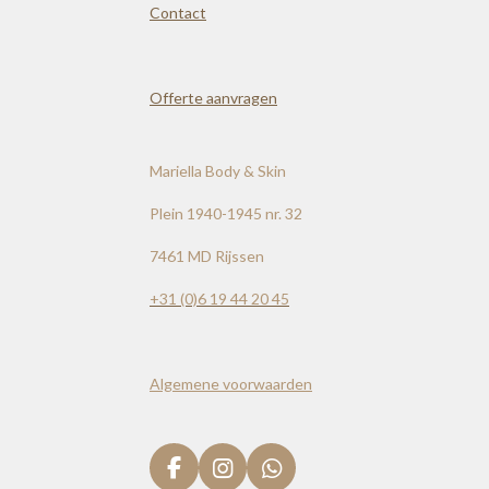
Contact
Offerte aanvragen
Mariella Body & Skin
Plein 1940-1945 nr. 32
7461 MD Rijssen
+31 (0)
6 19 44 20 45
Algemene voorwaarden
F
I
W