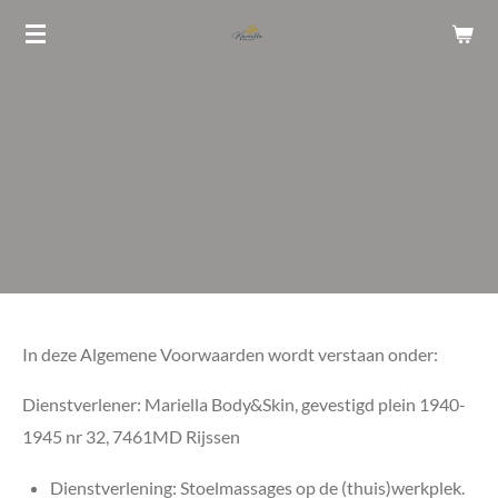
Ga
direct
naar
de
hoofdinhoud
In deze Algemene Voorwaarden wordt verstaan onder:
Dienstverlener: Mariella Body&Skin, gevestigd plein 1940-
1945 nr 32, 7461MD Rijssen
Dienstverlening: Stoelmassages op de (thuis)werkplek.