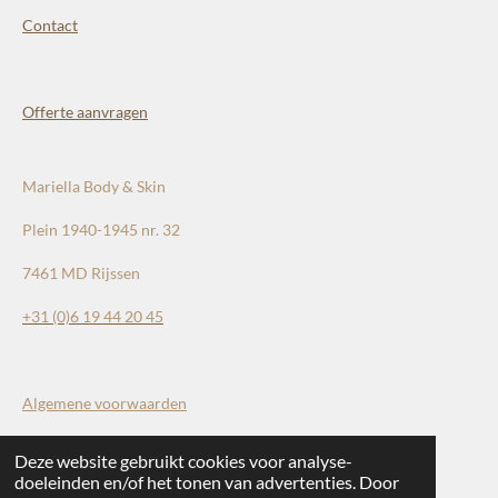
Contact
Offerte aanvragen
Mariella Body & Skin
Plein 1940-1945 nr. 32
7461 MD Rijssen
+31 (0)
6 19 44 20 45
Algemene voorwaarden
Deze website gebruikt cookies voor analyse-
doeleinden en/of het tonen van advertenties. Door
F
I
W