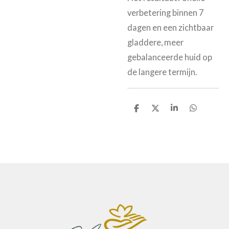
verbetering binnen 7
dagen en een zichtbaar
gladdere, meer
gebalanceerde huid op
de langere termijn.
D
D
S
D
e
e
h
e
l
e
a
l
e
l
r
e
n
e
n