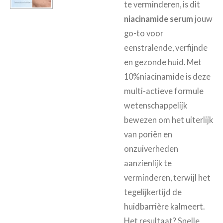
te verminderen, is dit
niacinamide serum
jouw
go-to voor
een
stralende, verfijnde
en gezonde huid. Met
10%
niacinamide is deze
multi-actieve formule
wetenschappelijk
bewezen om het uiterlijk
van poriën en
onzuiverheden
aanzienlijk te
verminderen, terwijl het
tegelijkertijd de
huidbarrière kalmeert.
Het resultaat? Snelle