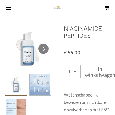
Ga
direct
naar
de
NIACINAMIDE
hoofdinhoud
PEPTIDES
€ 55,00
In
winkelwage
Wetenschappelijk
bewezen om zichtbare
onzuiverheden met 35%