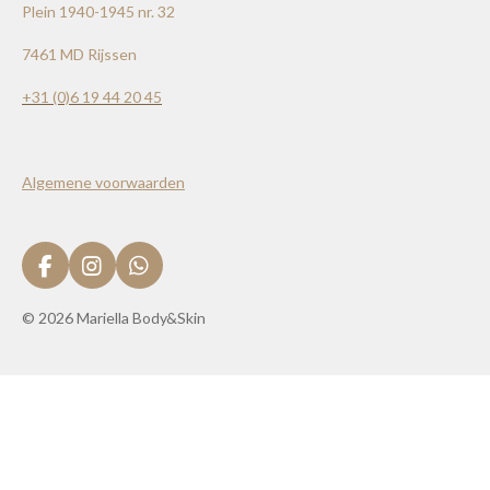
Plein 1940-1945 nr. 32
7461 MD Rijssen
+31 (0)
6 19 44 20 45
Algemene voorwaarden
F
I
W
a
n
h
c
s
a
© 2026 Mariella Body&Skin
e
t
t
b
a
s
o
g
A
o
r
p
k
a
p
m