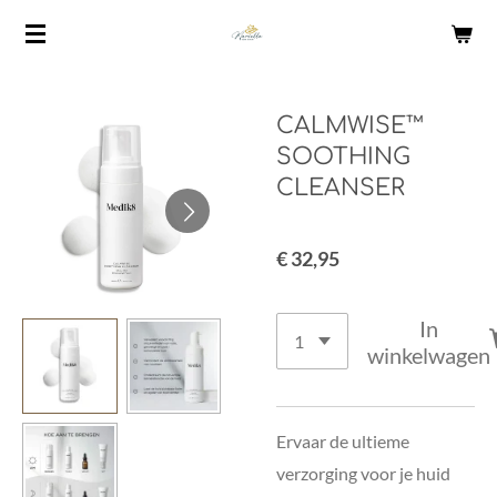
Ga
direct
naar
de
CALMWISE™
hoofdinhoud
SOOTHING
CLEANSER
€ 32,95
In
winkelwagen
Ervaar de ultieme
verzorging voor je huid