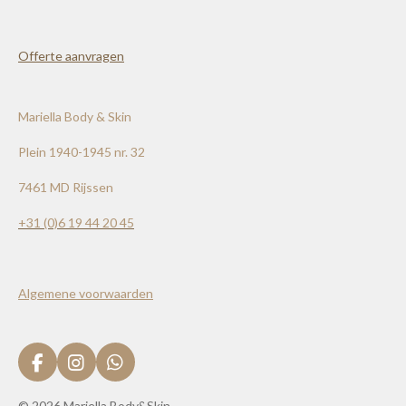
Offerte aanvragen
Mariella Body & Skin
Plein 1940-1945 nr. 32
7461 MD Rijssen
+31 (0)
6 19 44 20 45
Algemene voorwaarden
F
I
W
a
n
h
c
s
a
© 2026 Mariella Body&Skin