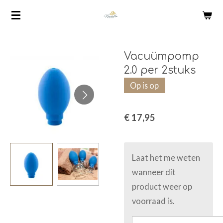
Ga
direct
naar
de
Vacuümpomp
hoofdinhoud
2.0 per 2stuks
Op is op
€ 17,95
Laat het me weten
wanneer dit
product weer op
voorraad is.