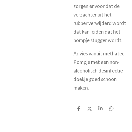
zorgen er voor dat de
verzachter uit het
rubber verwijderd wordt
dat kan leiden dat het
pompje stugger wordt.
Advies vanuit methatec:
Pompje met een non-
alcoholisch desinfectie
doekje goed schoon
maken.
D
D
S
D
e
e
h
e
l
e
a
l
e
l
r
e
n
e
n