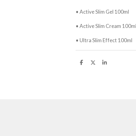
• Active Slim Gel 100ml
• Active Slim Cream 100m
• Ultra Slim Effect 100ml
D
D
S
e
e
h
l
e
a
e
l
r
n
e