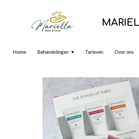
Ga
direct
MARIEL
naar
de
hoofdinhoud
Home
Behandelingen
Tarieven
Over ons