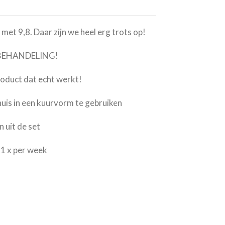
met 9,8. Daar zijn we heel erg trots op!
BEHANDELING!
roduct dat echt werkt!
huis in een kuurvorm te gebruiken
n uit de set
1 x per week